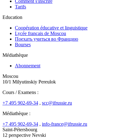
Comment s'inscrire
Tarifs
Education
Coopération éducative et linguistique
Lycée français de Moscou
Поехать учиться во Францию
Bourses
Médiathèque
Abonnement
Moscou
10/1 Milyutinskiy Pereulok
Cours / Examens :
+7 495 902-69-34
,
scc@ifrussie.ru
Médiathèque :
+7 495 902-69-34
,
info-france@ifrussie.ru
Saint-Pétersbourg
12 perspective Nevski