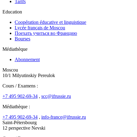
Tarifs
Education
Coopération éducative et linguistique
Lycée français de Moscou
Поехать учиться во Францию
Bourses
Médiathèque
Abonnement
Moscou
10/1 Milyutinskiy Pereulok
Cours / Examens :
+7 495 902-69-34
,
scc@ifrussie.ru
Médiathèque :
+7 495 902-69-34
,
info-france@ifrussie.ru
Saint-Pétersbourg
12 perspective Nevski