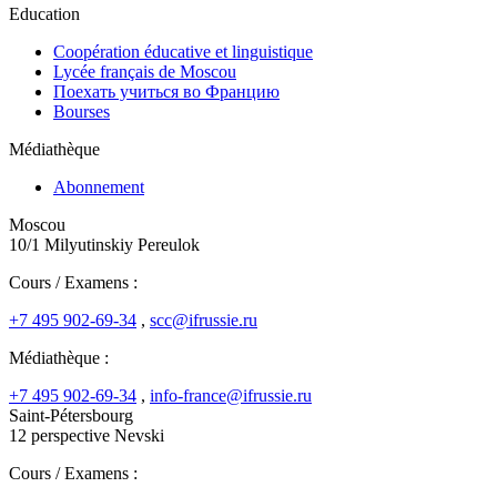
Education
Coopération éducative et linguistique
Lycée français de Moscou
Поехать учиться во Францию
Bourses
Médiathèque
Abonnement
Moscou
10/1 Milyutinskiy Pereulok
Cours / Examens :
+7 495 902-69-34
,
scc@ifrussie.ru
Médiathèque :
+7 495 902-69-34
,
info-france@ifrussie.ru
Saint-Pétersbourg
12 perspective Nevski
Cours / Examens :