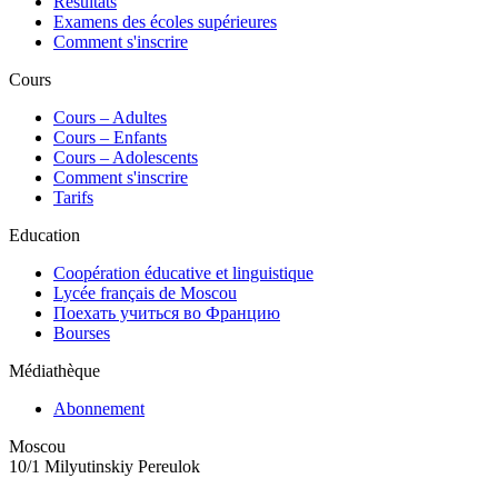
Résultats
Examens des écoles supérieures
Comment s'inscrire
Cours
Сours – Adultes
Cours – Enfants
Cours – Adolescents
Comment s'inscrire
Tarifs
Education
Coopération éducative et linguistique
Lycée français de Moscou
Поехать учиться во Францию
Bourses
Médiathèque
Abonnement
Moscou
10/1 Milyutinskiy Pereulok