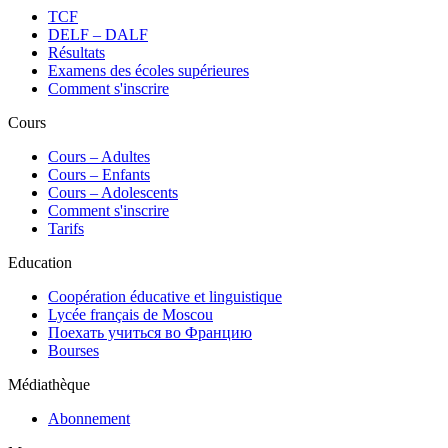
TCF
DELF – DALF
Résultats
Examens des écoles supérieures
Comment s'inscrire
Cours
Сours – Adultes
Cours – Enfants
Cours – Adolescents
Comment s'inscrire
Tarifs
Education
Coopération éducative et linguistique
Lycée français de Moscou
Поехать учиться во Францию
Bourses
Médiathèque
Abonnement