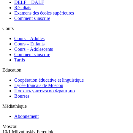
DELF – DALF
Résultats
Examens des écoles supérieures
Comment s'inscrire
Cours
Сours – Adultes
Cours – Enfants
Cours – Adolescents
Comment s'inscrire
Tarifs
Education
Coopération éducative et linguistique
Lycée français de Moscou
Поехать учиться во Францию
Bourses
Médiathèque
Abonnement
Moscou
10/1 Milyutinskiy Pereulok