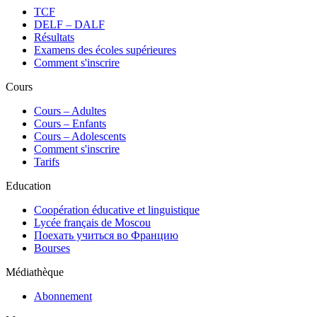
TCF
DELF – DALF
Résultats
Examens des écoles supérieures
Comment s'inscrire
Cours
Сours – Adultes
Cours – Enfants
Cours – Adolescents
Comment s'inscrire
Tarifs
Education
Coopération éducative et linguistique
Lycée français de Moscou
Поехать учиться во Францию
Bourses
Médiathèque
Abonnement