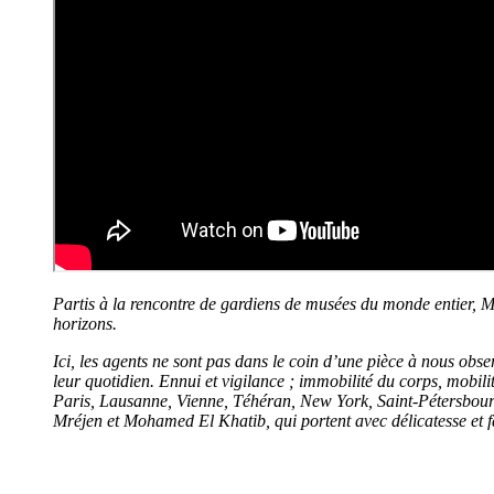
Partis à la rencontre de gardiens de musées du monde entier, Moh
horizons.
Ici, les agents ne sont pas dans le coin d’une pièce à nous obser
leur quotidien. Ennui et vigilance ; immobilité du corps, mobili
Paris, Lausanne, Vienne, Téhéran, New York, Saint-Pétersbourg
Mréjen et Mohamed El Khatib, qui portent avec délicatesse et f