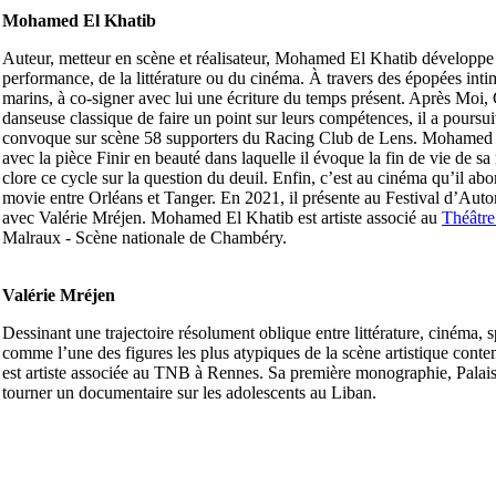
Mohamed El Khatib
Auteur, metteur en scène et réalisateur, Mohamed El Khatib développe d
performance, de la littérature ou du cinéma. À travers des épopées inti
marins, à co-signer avec lui une écriture du temps présent. Après Moi
danseuse classique de faire un point sur leurs compétences, il a pours
convoque sur scène 58 supporters du Racing Club de Lens. Mohamed E
avec la pièce Finir en beauté dans laquelle il évoque la fin de vie de s
clore ce cycle sur la question du deuil. Enfin, c’est au cinéma qu’il ab
movie entre Orléans et Tanger. En 2021, il présente au Festival d’Aut
avec Valérie Mréjen. Mohamed El Khatib est artiste associé au
Théâtre 
Malraux - Scène nationale de Chambéry.
Valérie Mréjen
Dessinant une trajectoire résolument oblique entre littérature, cinéma, s
comme l’une des figures les plus atypiques de la scène artistique conte
est artiste associée au TNB à Rennes. Sa première monographie, Palais 
tourner un documentaire sur les adolescents au Liban.