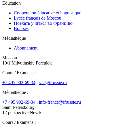
Education
Coopération éducative et linguistique
Lycée français de Moscou
Поехать учиться во Францию
Bourses
Médiathèque
Abonnement
Moscou
10/1 Milyutinskiy Pereulok
Cours / Examens :
+7 495 902-69-34
,
scc@ifrussie.ru
Médiathèque :
+7 495 902-69-34
,
info-france@ifrussie.ru
Saint-Pétersbourg
12 perspective Nevski
Cours / Examens :