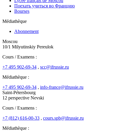
Lycée français de Moscou
Поехать учиться во Францию
Bourses
Médiathèque
Abonnement
Moscou
10/1 Milyutinskiy Pereulok
Cours / Examens :
+7 495 902-69-34
,
scc@ifrussie.ru
Médiathèque :
+7 495 902-69-34
,
info-france@ifrussie.ru
Saint-Pétersbourg
12 perspective Nevski
Cours / Examens :
+7 (812) 616-00-33
,
cours.spb@ifrussie.ru
Médiathèque :