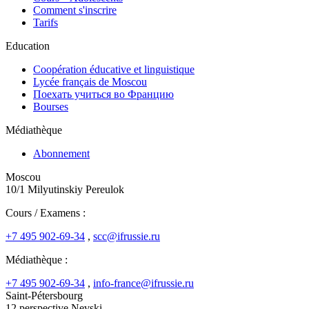
Comment s'inscrire
Tarifs
Education
Coopération éducative et linguistique
Lycée français de Moscou
Поехать учиться во Францию
Bourses
Médiathèque
Abonnement
Moscou
10/1 Milyutinskiy Pereulok
Cours / Examens :
+7 495 902-69-34
,
scc@ifrussie.ru
Médiathèque :
+7 495 902-69-34
,
info-france@ifrussie.ru
Saint-Pétersbourg
12 perspective Nevski