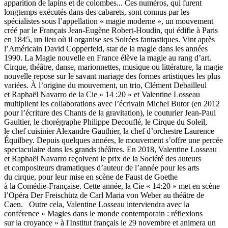
apparition de lapins et de colombes... Ces numéros, qui furent
longtemps exécutés dans des cabarets, sont connus par les
spécialistes sous l’appellation « magie moderne », un mouvement
créé par le Français Jean-Eugène Robert-Houdin, qui édifie à Paris
en 1845, un lieu où il organise ses Soirées fantastiques. Vint après
l’Américain David Copperfeld, star de la magie dans les années
1990. La Magie nouvelle en France élève la magie au rang d’art.
Cirque, théâtre, danse, marionnettes, musique ou littérature, la magie
nouvelle repose sur le savant mariage des formes artistiques les plus
variées. À l’origine du mouvement, un trio, Clément Debailleul
et Raphaël Navarro de la Cie « 14 :20 » et Valentine Losseau
multiplient les collaborations avec l’écrivain Michel Butor (en 2012
pour l’écriture des Chants de la gravitation), le couturier Jean-Paul
Gaultier, le chorégraphe Philippe Decouflé, le Cirque du Soleil,
le chef cuisinier Alexandre Gauthier, la chef d’orchestre Laurence
Équilbey. Depuis quelques années, le mouvement s’offre une percée
spectaculaire dans les grands théâtres. En 2018, Valentine Losseau
et Raphaël Navarro reçoivent le prix de la Société des auteurs
et compositeurs dramatiques d’auteur de l’année pour les arts
du cirque, pour leur mise en scène de Faust de Goethe
à la Comédie-Française. Cette année, la Cie « 14:20 » met en scène
l’Opéra Der Freischütz de Carl Maria von Weber au théâtre de
Caen. Outre cela, Valentine Losseau interviendra avec la
conférence « Magies dans le monde contemporain : réflexions
sur la croyance » à l'Institut français le 29 novembre et animera un