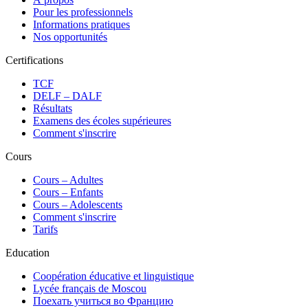
Pour les professionnels
Informations pratiques
Nos opportunités
Certifications
TCF
DELF – DALF
Résultats
Examens des écoles supérieures
Comment s'inscrire
Cours
Сours – Adultes
Cours – Enfants
Cours – Adolescents
Comment s'inscrire
Tarifs
Education
Coopération éducative et linguistique
Lycée français de Moscou
Поехать учиться во Францию