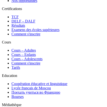
Nos opportunités
Certifications
TCF
DELF – DALF
Résultats
Examens des écoles supérieures
Comment s'inscrire
Cours
Сours – Adultes
Cours – Enfants
Cours – Adolescents
Comment s'inscrire
Tarifs
Education
Coopération éducative et linguistique
Lycée français de Moscou
Поехать учиться во Францию
Bourses
Médiathèque