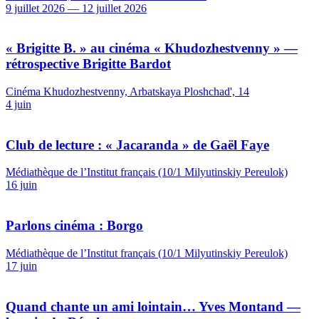
9 juillet 2026 — 12 juillet 2026
« Brigitte B. » au cinéma « Khudozhestvenny » —
rétrospective Brigitte Bardot
Cinéma Khudozhestvenny, Arbatskaya Ploshchad', 14
4 juin
Club de lecture : « Jacaranda » de Gaël Faye
Médiathèque de l’Institut français (10/1 Milyutinskiy Pereulok)
16 juin
Parlons cinéma : Borgo
Médiathèque de l’Institut français (10/1 Milyutinskiy Pereulok)
17 juin
Quand chante un ami lointain… Yves Montand —