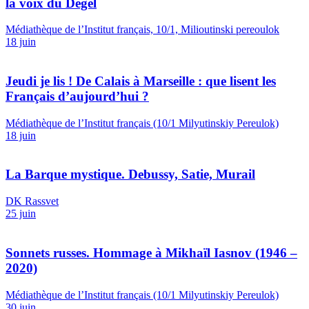
la voix du Dégel
Médiathèque de l’Institut français, 10/1, Milioutinski pereoulok
18 juin
Jeudi je lis ! De Calais à Marseille : que lisent les
Français d’aujourd’hui ?
Médiathèque de l’Institut français (10/1 Milyutinskiy Pereulok)
18 juin
La Barque mystique. Debussy, Satie, Murail
DK Rassvet
25 juin
Sonnets russes. Hommage à Mikhaïl Iasnov (1946 –
2020)
Médiathèque de l’Institut français (10/1 Milyutinskiy Pereulok)
30 juin