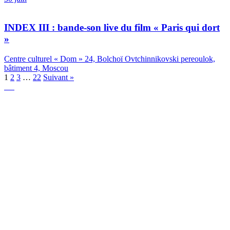
INDEX III : bande-son live du film « Paris qui dort
»
Centre culturel « Dom » 24, Bolchoï Ovtchinnikovski pereoulok,
bâtiment 4, Moscou
1
2
3
…
22
Suivant »