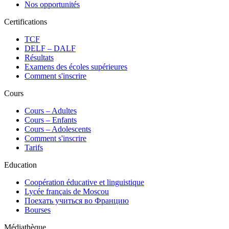
Nos opportunités
Certifications
TCF
DELF – DALF
Résultats
Examens des écoles supérieures
Comment s'inscrire
Cours
Сours – Adultes
Cours – Enfants
Cours – Adolescents
Comment s'inscrire
Tarifs
Education
Coopération éducative et linguistique
Lycée français de Moscou
Поехать учиться во Францию
Bourses
Médiathèque