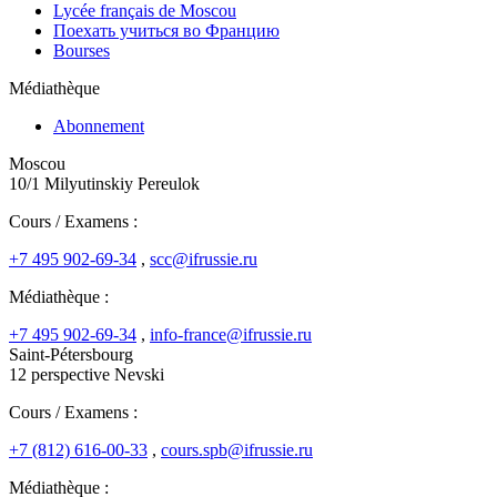
Lycée français de Moscou
Поехать учиться во Францию
Bourses
Médiathèque
Abonnement
Moscou
10/1 Milyutinskiy Pereulok
Cours / Examens :
+7 495 902-69-34
,
scc@ifrussie.ru
Médiathèque :
+7 495 902-69-34
,
info-france@ifrussie.ru
Saint-Pétersbourg
12 perspective Nevski
Cours / Examens :
+7 (812) 616-00-33
,
cours.spb@ifrussie.ru
Médiathèque :