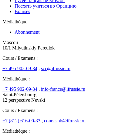
Lycée français de Moscou
Поехать учиться во Францию
Bourses
Médiathèque
Abonnement
Moscou
10/1 Milyutinskiy Pereulok
Cours / Examens :
+7 495 902-69-34
,
scc@ifrussie.ru
Médiathèque :
+7 495 902-69-34
,
info-france@ifrussie.ru
Saint-Pétersbourg
12 perspective Nevski
Cours / Examens :
+7 (812) 616-00-33
,
cours.spb@ifrussie.ru
Médiathèque :