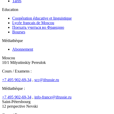
Tarifs
Education
Coopération éducative et linguistique
Lycée français de Moscou
Поехать учиться во Францию
Bourses
Médiathèque
Abonnement
Moscou
10/1 Milyutinskiy Pereulok
Cours / Examens :
+7 495 902-69-34
,
scc@ifrussie.ru
Médiathèque :
+7 495 902-69-34
,
info-france@ifrussie.ru
Saint-Pétersbourg
12 perspective Nevski