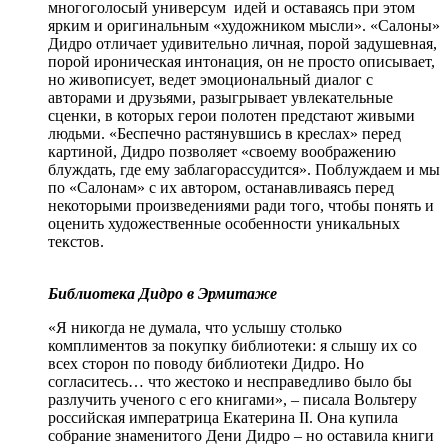
многоголосый универсум идей и оставаясь при этом
ярким и оригинальным «художником мысли». «Салоны»
Дидро отличает удивительно личная, порой задушевная,
порой ироническая интонация, он не просто описывает,
но живописует, ведет эмоциональный диалог с
авторами и друзьями, разыгрывает увлекательные
сценки, в которых герои полотен предстают живыми
людьми. «Беспечно растянувшись в креслах» перед
картиной, Дидро позволяет «своему воображению
блуждать, где ему заблагорассудится». Поблуждаем и мы
по «Салонам» с их автором, останавливаясь перед
некоторыми произведениями ради того, чтобы понять и
оценить художественные особенности уникальных
текстов.
Библиотека Дидро в Эрмитаже
«Я никогда не думала, что услышу столько
комплиментов за покупку библиотеки: я слышу их со
всех сторон по поводу библиотеки Дидро. Но
согласитесь… что жестоко и несправедливо было бы
разлучить ученого с его книгами», – писала Вольтеру
российская императрица Екатерина II. Она купила
собрание знаменитого Дени Дидро – но оставила книги