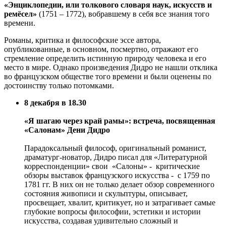
«Энциклопедии, или толкового словаря наук, искусств и
ремёсел»
(1751 – 1772), вобравшему в себя все знания того
времени.
Романы, критика и философские эссе автора,
опубликованные, в основном, посмертно, отражают его
стремление определить истинную природу человека и его
место в мире. Однако произведения Дидро не нашли отклика
во французском обществе того времени и были оценены по
достоинству только потомками.
8 декабря в 18.30
«Я шагаю через край рамы»: встреча, посвященная
«Салонам» Дени Дидро
Парадоксальный философ, оригинальный романист,
драматург-новатор, Дидро писал для «Литературной
корреспонденции» свои «Салоны» - критические
обзоры выставок французского искусства - с 1759 по
1781 гг. В них он не только делает обзор современного
состояния живописи и скульптуры, описывает,
просвещает, хвалит, критикует, но и затрагивает самые
глубокие вопросы философии, эстетики и истории
искусства, создавая удивительно сложный и