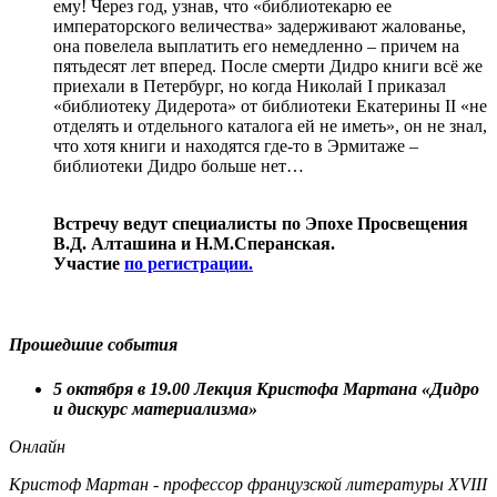
ему! Через год, узнав, что «библиотекарю ее
императорского величества» задерживают жалованье,
она повелела выплатить его немедленно – причем на
пятьдесят лет вперед. После смерти Дидро книги всё же
приехали в Петербург, но когда Николай I приказал
«библиотеку Дидерота» от библиотеки Екатерины II «не
отделять и отдельного каталога ей не иметь», он не знал,
что хотя книги и находятся где-то в Эрмитаже –
библиотеки Дидро больше нет…
Встречу ведут специалисты по Эпохе Просвещения
В.Д. Алташина и Н.М.Сперанская.
Участие
по регистрации.
Прошедшие события
5 октября в 19.00 Лекция Кристофа Мартана «Дидро
и дискурс материализма»
Онлайн
Кристоф Мартан - профессор французской литературы XVIII