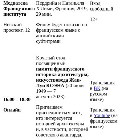
Медиатека
Пердрийа и Натаньеля
Вход
Французского
Х'Лими, Франция, 2019,
свободный
института
29 мин.
12+
Невский
Фильм будет показан на
проспект, 12
французском языке с
английскими
субтитрами
Круглый стол,
посвященный
памяти
французского
историка архитектуры,
искусствоведа
Жан-
Трансляция
Луи КОЭНА
(20 июля
в
ВК
(на
1949 — 7
русском
августа 2023)
.
16.00 – 18.30
языке)
Приглашаем
Онлайн
Трансляция
присоединиться всех,
в
Youtube
(на
кто интересуется
французском
историей архитектуры
языке)
и, в частности, историей
советского авангарда,