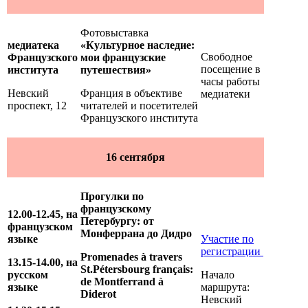
Фотовыставка
медиатека
«Культурное наследие:
Свободное
Французского
мои французские
посещение в
института
путешествия»
часы работы
Невский
Франция в объективе
медиатеки
проспект, 12
читателей и посетителей
Французского института
16 сентября
Прогулки по
французскому
12.00-12.45, на
Петербургу: от
французском
Монферрана до Дидро
языке
Участие по
регистрации
Promenades à travers
13.15-14.00, на
St.Pétersbourg français:
русском
Начало
de
Montferrand à
языке
маршрута:
Diderot
Невский