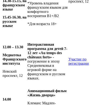
14.30-15.15, на
проспект, 12
*Уровень владения
французском
французским языком для
языке
комфортного
восприятия В1+/В2
15.45-16.30, на
русском
*Для возраста 18+
языке
Интерактивная
12.00 – 13.30
программа для детей 7-
12 лет «Au temps des
Медиатека
châteaux forts» -
Французского
Участие по
погружение в эпоху
института
регистрации
Средневековья в
игровой форме на
Невский
французском и русском
проспект, 12
языках.
Анимационный фильм
«Жизнь дворца»
14.00
Клеманс Мадлен-