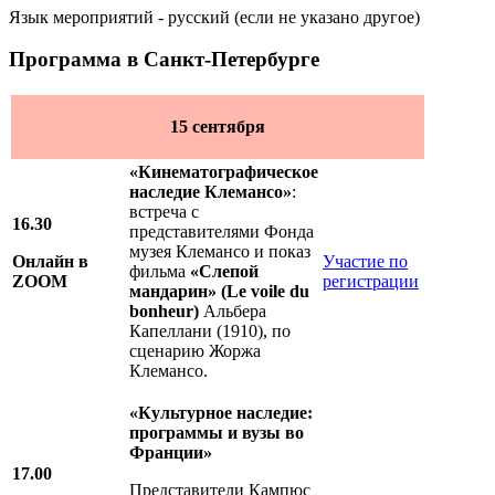
Язык мероприятий - русский (если не указано другое)
Программа в Санкт-Петербурге
15 сентября
«Кинематографическое
наследие Клемансо»
:
встреча с
16.30
представителями Фонда
музея Клемансо и показ
Онлайн в
Участие по
фильма
«
Слепой
ZOOM
регистрации
мандарин
»
(Le voile du
bonheur)
Альбера
Капеллани (1910), по
сценарию Жоржа
Клемансо.
«Культурное наследие:
программы и вузы во
Франции»
17.00
Представители Кампюс