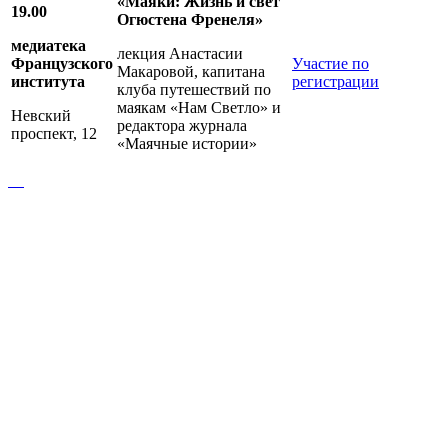
«Маяки: Жизнь и свет
19.00
Огюстена Френеля»
медиатека
лекция Анастасии
Французского
Участие по
Макаровой, капитана
института
регистрации
клуба путешествий по
маякам «Нам Светло» и
Невский
редактора журнала
проспект, 12
«Маячные истории»