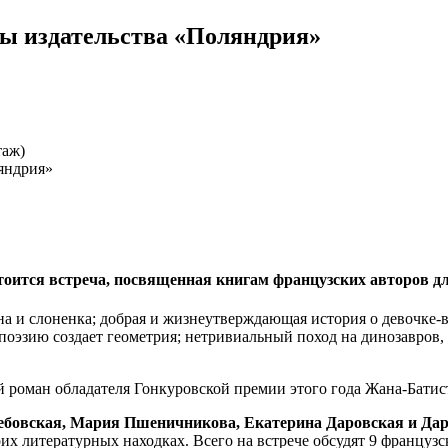
ры издательства «Поляндрия»
таж)
стоится встреча, посвященная книгам французских авторов д
 и слоненка; добрая и жизнеутверждающая история о девочке-вик
е поэзию создает геометрия; нетривиальный поход на динозавров
й роман обладателя Гонкуровской премии этого года Жана-Батис
ебовская, Мария Пшеничникова, Екатерина Даровская и Да
оих литературных находках. Всего на встрече обсудят 9 францу