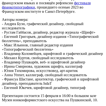
французском языках и посвящён рефлексии
фестиваля
франкотипографики
, прошедшего осенью 2023 во
Французском институте в Санкт-Петербурге.
Авторы номера:
- Андреа Буэн, графический дизайнер, свободный
исследователь
- Рустам Габбасов, дизайнер, редактор журнала «Шрифт»
- Евгений Григорьев, дизайнер издания «Типографический
бюллетень», преподаватель
- Макс Ильинов, главный редактор издания
«Типографический бюллетень»
- Владимир Коломейцев, шрифтовой и графический дизайнер
- Михаил Куртов, свободный исследователь
- Владимир Пушкарёв, веб- и шрифтовой дизайнер
- Ирина Смирнова, художник шрифта, каллиграф
- Юлия Тихомирова, искусствовед, арт-критик
- Анна Уппит, каллиграф, свободный исследователь
- Франсуа Шастане, архитектор, графический и шрифтовой
дизайнер, преподаватель IsdaT
- Евгений Юкечев, шрифтовой дизайнер, типограф
Презентация состоится 15 февраля в 16:00 в большом зале
Музея нонконформистского искусства на Пушкинской, 10.