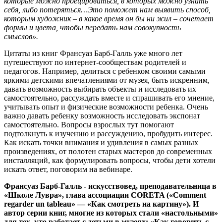
которые можно проецироваться, в которых можно узнать
себя, либо потеряться…Это поможет нам выявить способ,
которым художник – в какое время он бы ни жил – сочетает
формы и цвета, чтобы передать нам совокупность
смыслов».
Цитаты из книг Франсуаз Барб-Галль уже много лет
путешествуют по интернет-сообществам родителей и
педагогов. Например, делиться с ребенком своими самыми
яркими детскими впечатлениями от музея, быть искренним,
давать возможность выбирать объекты и исследовать их
самостоятельно, рассуждать вместе и спрашивать его мнение,
учитывать опыт и физические возможности ребенка. Очень
важно давать ребенку возможность исследовать экспонат
самостоятельно. Вопросы взрослых тут помогают
подтолкнуть к изучению и рассуждению, пробудить интерес.
Как искать точки внимания и удивления в самых разных
произведениях, от полотен старых мастеров до современных
инсталляций, как формулировать вопросы, чтобы дети хотели
искать ответ, поговорим на вебинаре.
Франсуаз Барб-Галль - искусствовед, преподавательница в
«Школе Лувра», глава ассоциации CORETA («Comment
regarder un tableau» — «Как смотреть на картину»). И
автор серии книг, многие из которых стали «настольными»
для тех, кто работает с детьми в музеях: «Как говорить с