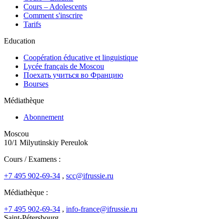
Cours – Adolescents
Comment s'inscrire
Tarifs
Education
Coopération éducative et linguistique
Lycée français de Moscou
Поехать учиться во Францию
Bourses
Médiathèque
Abonnement
Moscou
10/1 Milyutinskiy Pereulok
Cours / Examens :
+7 495 902-69-34
,
scc@ifrussie.ru
Médiathèque :
+7 495 902-69-34
,
info-france@ifrussie.ru
Saint-Pétersbourg