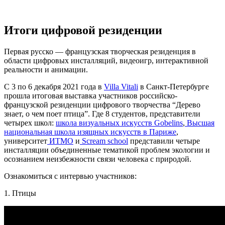
Итоги цифровой резиденции
Первая русско — французская творческая резиденция в
области цифровых инсталляций, видеоигр, интерактивной
реальности и анимации.
C 3 по 6 декабря 2021 года в
Villa Vitali
в Санкт-Петербурге
прошла итоговая выставка участников российско-
французской резиденции цифрового творчества “Дерево
знает, о чем поет птица”. Где 8 студентов, представители
четырех школ:
школа визуальных искусств Gobelins
,
Высшая
национальная школа изящных искусств в Париже
,
университет
ИТМО
и
Scream school
представили четыре
инсталляции объединенные тематикой проблем экологии и
осознанием неизбежности связи человека с природой.
Ознакомиться с интервью участников:
1. Птицы