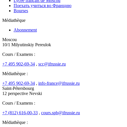
Lycée français de Moscou
Поехать учиться во Францию
Bourses
Médiathèque
Abonnement
Moscou
10/1 Milyutinskiy Pereulok
Cours / Examens :
+7 495 902-69-34
,
scc@ifrussie.ru
Médiathèque :
+7 495 902-69-34
,
info-france@ifrussie.ru
Saint-Pétersbourg
12 perspective Nevski
Cours / Examens :
+7 (812) 616-00-33
,
cours.spb@ifrussie.ru
Médiathèque :