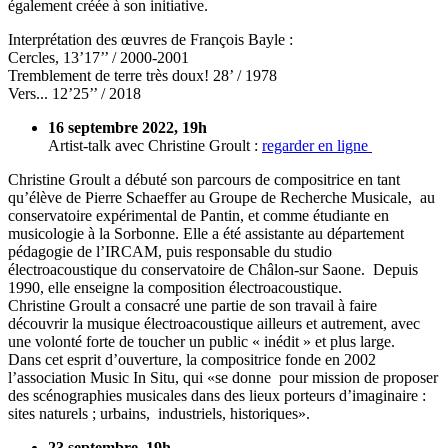
également créée à son initiative.
Interprétation des œuvres de François Bayle :
Cercles, 13’17’’ / 2000-2001
Tremblement de terre très doux! 28’ / 1978
Vers... 12’25’’ / 2018
16 septembre 2022, 19h
Artist-talk avec Christine Groult :
regarder en ligne
Christine Groult a débuté son parcours de compositrice en tant
qu’élève de Pierre Schaeffer au Groupe de Recherche Musicale, au
conservatoire expérimental de Pantin, et comme étudiante en
musicologie à la Sorbonne. Elle a été assistante au département
pédagogie de l’IRCAM, puis responsable du studio
électroacoustique du conservatoire de Châlon-sur Saone. Depuis
1990, elle enseigne la composition électroacoustique.
Christine Groult a consacré une partie de son travail à faire
découvrir la musique électroacoustique ailleurs et autrement, avec
une volonté forte de toucher un public « inédit » et plus large.
Dans cet esprit d’ouverture, la compositrice fonde en 2002
l’association Music In Situ, qui «se donne pour mission de proposer
des scénographies musicales dans des lieux porteurs d’imaginaire :
sites naturels ; urbains, industriels, historiques».
23 septembre, 19h