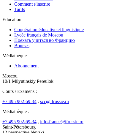
Comment s'inscrire
Tarifs
Education
Coopération éducative et linguistique
Lycée français de Moscou
Поехать учиться во Францию
Bourses
Médiathèque
Abonnement
Moscou
10/1 Milyutinskiy Pereulok
Cours / Examens :
+7 495 902-69-34
,
scc@ifrussie.ru
Médiathèque :
+7 495 902-69-34
,
info-france@ifrussie.ru
Saint-Pétersbourg
12 perspective Nevski