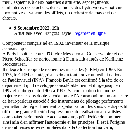
mer Caspienne, à deux batteries d'artillerie, sept régiments
d'infanterie, des clochers, des camions, des hydravions, vingt-cinq
locomotives à vapeur, des sifflets, un orchestre de masse et des
chœurs.
9 Septembre 2022, 19h
Artist-talk avec François Bayle :
regarder en ligne
Compositeur français né en 1932, inventeur de la musique
acousmatique.
A Paris Il suit les cours d'Olivier Messiaen au Conservatoire et de
Pierre Schaeffer, se perfectionne à Darmstadt auprès de Karlheinz
Stockhausen.
Il intègre le Groupe de recherches musicales (GRM) en 1960. En
1975, le GRM est intégré au sein du tout nouveau Institut national
de l'audiovisuel (INA). François Bayle est confirmé à la tête de ce
département qu'il développe considérablement et dirige jusqu'en
1997.et le dirigera de 1966 à 1997. Sa contribution technique
majeure reste sans doute la création de l'Acousmonium, un orchestre
de haut-parleurs associé à des instruments de pilotage performants
permettant de régler finement la spatialisation des sons. Ce dispositif
offre une grande liberté d'expression et de réalisation aux artistes
compositeurs de musique acousmatique, qu'il décide de nommer
ainsi afin d'en affirmer l'autonomie et les principes. Il est à l'origine
de nombreuses œuvres publiées dans la Collection Ina-Grm,