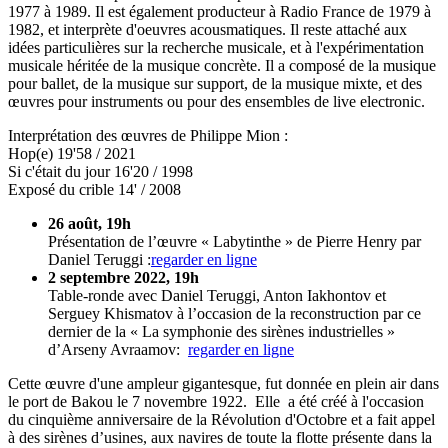
1977 à 1989. Il est également producteur à Radio France de 1979 à
1982, et interprète d'oeuvres acousmatiques. Il reste attaché aux
idées particulières sur la recherche musicale, et à l'expérimentation
musicale héritée de la musique concrète. Il a composé de la musique
pour ballet, de la musique sur support, de la musique mixte, et des
œuvres pour instruments ou pour des ensembles de live electronic.
Interprétation des œuvres de Philippe Mion :
Hop(e) 19'58 / 2021
Si c'était du jour 16'20 / 1998
Exposé du crible 14' / 2008
26 août, 19h
Présentation de l’œuvre « Labytinthe » de Pierre Henry par
Daniel Teruggi :
regarder en ligne
2 septembre 2022, 19h
Table-ronde avec Daniel Teruggi, Anton Iakhontov et
Serguey Khismatov à l’occasion de la reconstruction par ce
dernier de la « La symphonie des sirènes industrielles »
d’Arseny Avraamov:
regarder en ligne
Cette œuvre d'une ampleur gigantesque, fut donnée en plein air dans
le port de Bakou le 7 novembre 1922. Elle a été créé à l'occasion
du cinquième anniversaire de la Révolution d'Octobre et a fait appel
à des sirènes d’usines, aux navires de toute la flotte présente dans la