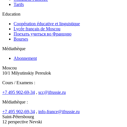
Tarifs
Education
Coopération éducative et linguistique
Lycée français de Moscou
Поехать учиться во Францию
Bourses
Médiathèque
Abonnement
Moscou
10/1 Milyutinskiy Pereulok
Cours / Examens :
+7 495 902-69-34
,
scc@ifrussie.ru
Médiathèque :
+7 495 902-69-34
,
info-france@ifrussie.ru
Saint-Pétersbourg
12 perspective Nevski