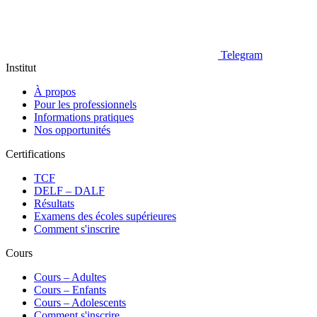
Telegram
Institut
À propos
Pour les professionnels
Informations pratiques
Nos opportunités
Certifications
TCF
DELF – DALF
Résultats
Examens des écoles supérieures
Comment s'inscrire
Cours
Сours – Adultes
Cours – Enfants
Cours – Adolescents
Comment s'inscrire