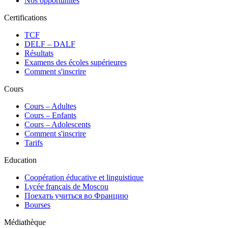
Nos opportunités
Certifications
TCF
DELF – DALF
Résultats
Examens des écoles supérieures
Comment s'inscrire
Cours
Сours – Adultes
Cours – Enfants
Cours – Adolescents
Comment s'inscrire
Tarifs
Education
Coopération éducative et linguistique
Lycée français de Moscou
Поехать учиться во Францию
Bourses
Médiathèque