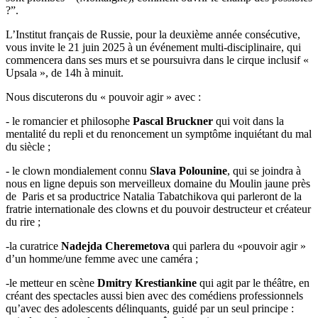
?”.
L’Institut français de Russie, pour la deuxième année consécutive,
vous invite le 21 juin 2025 à un événement multi-disciplinaire, qui
commencera dans ses murs et se poursuivra dans le cirque inclusif «
Upsala », de 14h à minuit.
Nous discuterons du « pouvoir agir » avec :
- le romancier et philosophe
Pascal Bruckner
qui voit dans la
mentalité du repli et du renoncement un symptôme inquiétant du mal
du siècle ;
- le clown mondialement connu
Slava Polounine
, qui se joindra à
nous en ligne depuis son merveilleux domaine du Moulin jaune près
de Paris et sa productrice Natalia Tabatchikova qui parleront de la
fratrie internationale des clowns et du pouvoir destructeur et créateur
du rire ;
-la curatrice
Nadejda Cheremetova
qui parlera du «pouvoir agir »
d’un homme/une femme avec une caméra ;
-le metteur en scène
Dmitry Krestiankine
qui agit par le théâtre, en
créant des spectacles aussi bien avec des comédiens professionnels
qu’avec des adolescents délinquants, guidé par un seul principe :