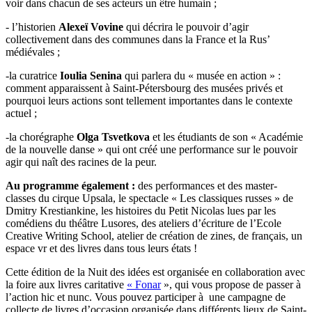
voir dans chacun de ses acteurs un être humain ;
- l’historien
Alexeï Vovine
qui décrira le pouvoir d’agir
collectivement dans des communes dans la France et la Rus’
médiévales ;
-la curatrice
Ioulia Senina
qui parlera du « musée en action » :
comment apparaissent à Saint-Pétersbourg des musées privés et
pourquoi leurs actions sont tellement importantes dans le contexte
actuel ;
-la chorégraphe
Olga Tsvetkova
et les étudiants de son « Académie
de la nouvelle danse » qui ont créé une performance sur le pouvoir
agir qui naît des racines de la peur.
Au programme également :
des performances et des master-
classes du cirque Upsala, le spectacle « Les classiques russes » de
Dmitry Krestiankine, les histoires du Petit Nicolas lues par les
comédiens du théâtre Lusores, des ateliers d’écriture de l’Ecole
Creative Writing School, atelier de création de zines, de français, un
espace vr et des livres dans tous leurs états !
Сette édition de la Nuit des idées est organisée en collaboration avec
la foire aux livres caritative
« Fonar
», qui vous propose de passer à
l’action hic et nunc. Vous pouvez participer à une campagne de
collecte de livres d’occasion organisée dans différents lieux de Saint-