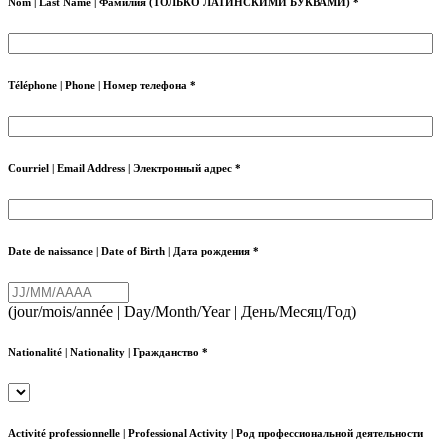
Nom | Last Name | Фамилия (ТОЛЬКО ЛАТИНСКИМИ БУКВАМИ) *
Téléphone | Phone | Номер телефона *
Courriel | Email Address | Электронный адрес *
Date de naissance | Date of Birth | Дата рождения *
(jour/mois/année | Day/Month/Year | День/Месяц/Год)
Nationalité | Nationality | Гражданство *
Activité professionnelle | Professional Activity | Род профессиональной деятельности