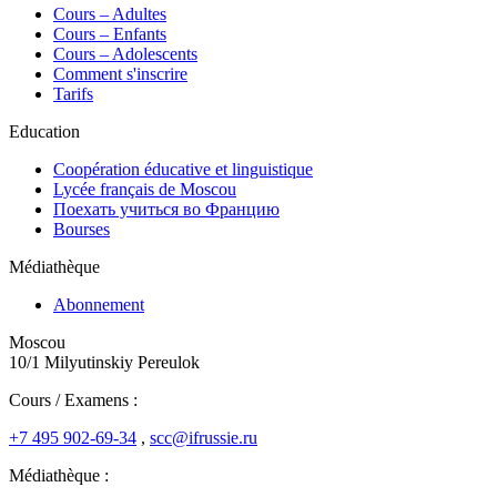
Сours – Adultes
Cours – Enfants
Cours – Adolescents
Comment s'inscrire
Tarifs
Education
Coopération éducative et linguistique
Lycée français de Moscou
Поехать учиться во Францию
Bourses
Médiathèque
Abonnement
Moscou
10/1 Milyutinskiy Pereulok
Cours / Examens :
+7 495 902-69-34
,
scc@ifrussie.ru
Médiathèque :