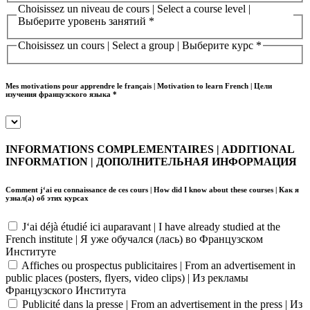
Choisissez un niveau de cours | Select a course level |
Выберите уровень занятий
*
Choisissez un cours | Select a group | Выберите курс
*
Mes motivations pour apprendre le français | Motivation to learn French | Цели
изучения французского языка *
INFORMATIONS COMPLEMENTAIRES | ADDITIONAL
INFORMATION | ДОПОЛНИТЕЛЬНАЯ ИНФОРМАЦИЯ
Comment j‘ai eu connaissance de ces cours | How did I know about these courses | Как я
узнал(а) об этих курсах
J‘ai déjà étudié ici auparavant | I have already studied at the
French institute | Я уже обучался (лась) во Французском
Институте
Affiches ou prospectus publicitaires | From an advertisement in
public places (posters, flyers, video clips) | Из рекламы
Французского Института
Publicité dans la presse | From an advertisement in the press | Из