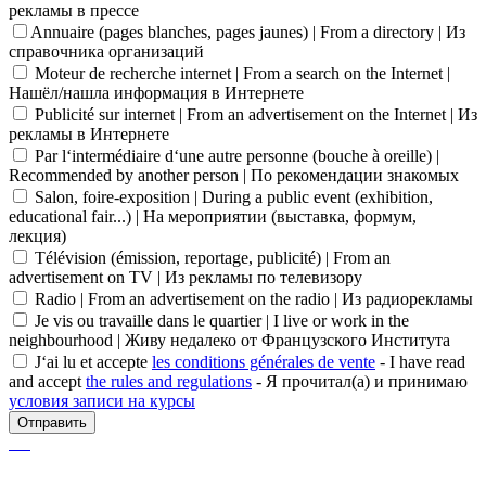
рекламы в прессе
Annuaire (pages blanches, pages jaunes) | From a directory | Из
справочника организаций
Moteur de recherche internet | From a search on the Internet |
Нашёл/нашла информация в Интернете
Publicité sur internet | From an advertisement on the Internet | Из
рекламы в Интернете
Par l‘intermédiaire d‘une autre personne (bouche à oreille) |
Recommended by another person | По рекомендации знакомых
Salon, foire-exposition | During a public event (exhibition,
educational fair...) | На мероприятии (выставка, формум,
лекция)
Télévision (émission, reportage, publicité) | From an
advertisement on TV | Из рекламы по телевизору
Radio | From an advertisement on the radio | Из радиорекламы
Je vis ou travaille dans le quartier | I live or work in the
neighbourhood | Живу недалеко от Французского Института
J‘ai lu et accepte
les conditions générales de vente
- I have read
and accept
the rules and regulations
- Я прочитал(а) и принимаю
условия записи на курсы
Отправить